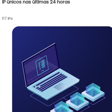
IP únicos nas últimas 24 horas
117 IPs