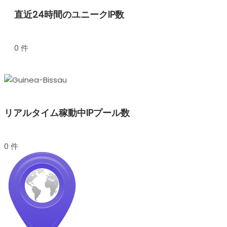
直近24時間のユニークIP数
0 件
リアルタイム稼動中IPプール数
0 件