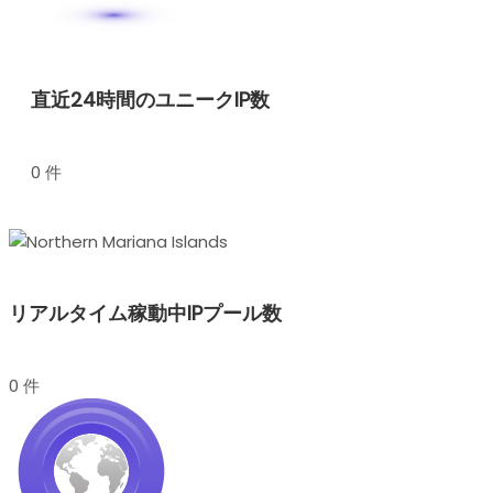
直近24時間のユニークIP数
0 件
リアルタイム稼動中IPプール数
0 件