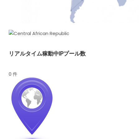
リアルタイム稼動中IPプール数
0 件