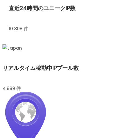
直近24時間のユニークIP数
10 308 件
リアルタイム稼動中IPプール数
4 889 件