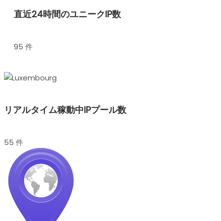
直近24時間のユニークIP数
95 件
リアルタイム稼動中IPプール数
55 件