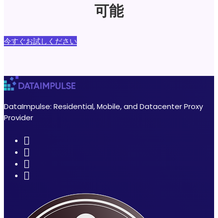
可能
今すぐお試しください
DataImpulse: Residential, Mobile, and Datacenter Proxy
Provider