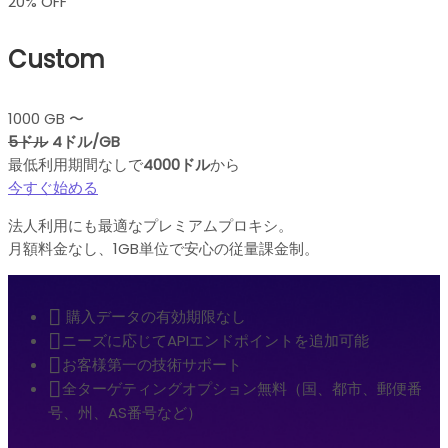
20% OFF
Custom
1000 GB 〜
5ドル
4ドル/GB
最低利用期間なしで
4000ドル
から
今すぐ始める
法人利用にも最適なプレミアムプロキシ。
月額料金なし、1GB単位で安心の従量課金制。
購入データの有効期限なし
ニーズに応じてAPIエンドポイントを追加可能
お客様第一の技術サポート
全ターゲティングオプション無料（国、都市、郵便番
号、州、AS番号など）