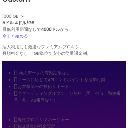
1000 GB 〜
5ドル
4ドル/GB
最低利用期間なしで
4000ドル
から
今すぐ始める
法人利用にも最適なプレミアムプロキシ。
月額料金なし、1GB単位で安心の従量課金制。
購入データの有効期限なし
ニーズに応じてAPIエンドポイントを追加可能
お客様第一の技術サポート
全ターゲティングオプション無料（国、都市、郵便番
号、州、AS番号など）
専任プロキシマネージャー
1GB単位の料金設定