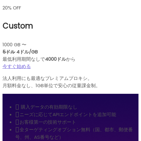
20% OFF
Custom
1000 GB 〜
5ドル
4ドル/GB
最低利用期間なしで
4000ドル
から
今すぐ始める
法人利用にも最適なプレミアムプロキシ。
月額料金なし、1GB単位で安心の従量課金制。
購入データの有効期限なし
ニーズに応じてAPIエンドポイントを追加可能
お客様第一の技術サポート
全ターゲティングオプション無料（国、都市、郵便番
号、州、AS番号など）