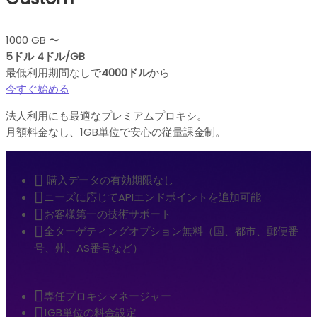
1000 GB 〜
5ドル
4ドル/GB
最低利用期間なしで
4000ドル
から
今すぐ始める
法人利用にも最適なプレミアムプロキシ。
月額料金なし、1GB単位で安心の従量課金制。
購入データの有効期限なし
ニーズに応じてAPIエンドポイントを追加可能
お客様第一の技術サポート
全ターゲティングオプション無料（国、都市、郵便番
号、州、AS番号など）
専任プロキシマネージャー
1GB単位の料金設定