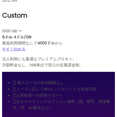
20% OFF
Custom
1000 GB 〜
5ドル
4ドル/GB
最低利用期間なしで
4000ドル
から
今すぐ始める
法人利用にも最適なプレミアムプロキシ。
月額料金なし、1GB単位で安心の従量課金制。
購入データの有効期限なし
ニーズに応じてAPIエンドポイントを追加可能
お客様第一の技術サポート
全ターゲティングオプション無料（国、都市、郵便番
号、州、AS番号など）