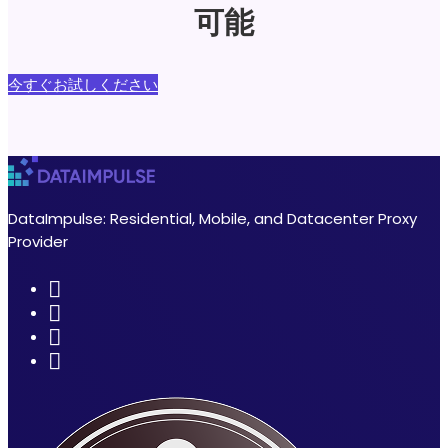
可能
今すぐお試しください
DataImpulse: Residential, Mobile, and Datacenter Proxy
Provider