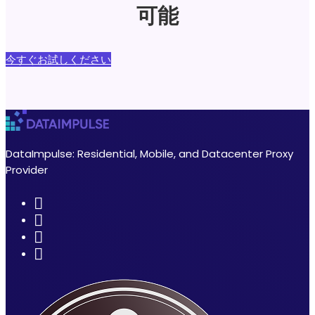
可能
今すぐお試しください
DataImpulse: Residential, Mobile, and Datacenter Proxy
Provider