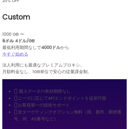
20% OFF
Custom
1000 GB 〜
5ドル
4ドル/GB
最低利用期間なしで
4000ドル
から
今すぐ始める
法人利用にも最適なプレミアムプロキシ。
月額料金なし、1GB単位で安心の従量課金制。
購入データの有効期限なし
ニーズに応じてAPIエンドポイントを追加可能
お客様第一の技術サポート
全ターゲティングオプション無料（国、都市、郵便番
号、州、AS番号など）