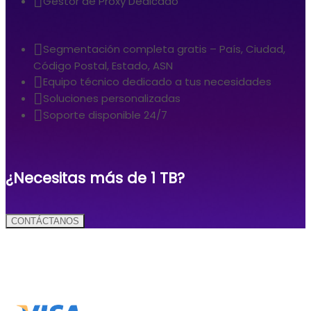
Gestor de Proxy Dedicado
Segmentación completa gratis – País, Ciudad,
Código Postal, Estado, ASN
Equipo técnico dedicado a tus necesidades
Soluciones personalizadas
Soporte disponible 24/7
¿Necesitas más de 1 TB?
CONTÁCTANOS
Métodos de pago: