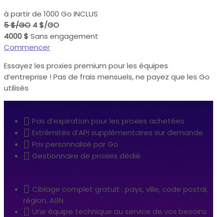
à partir de 1000 Go INCLUS
5 $/GO
4 $/GO
4000 $
Sans engagement
Commencer
Essayez les proxies premium pour les équipes
d’entreprise ! Pas de frais mensuels, ne payez que les Go
utilisés
Pas d’expiration pour les proxies achetées
Extrémités d’API supplémentaires sur demande
Prix personnalisé par Go
Gestionnaire de proxies dédié
Ciblage complet gratuit : pays, ville, code postal,
région, ASN
Une équipe technique au service de vos besoins