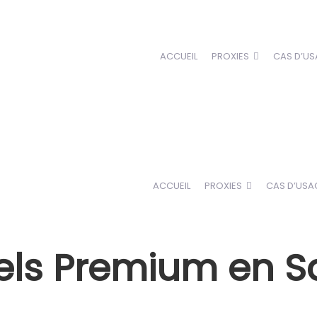
ACCUEIL
PROXIES
CAS D’US
ACCUEIL
PROXIES
CAS D’USA
iels Premium en Sa