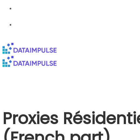
Proxies Résident
(French part)