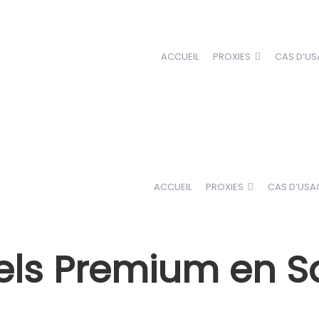
ACCUEIL
PROXIES
CAS D’US
ACCUEIL
PROXIES
CAS D’USA
iels Premium en S