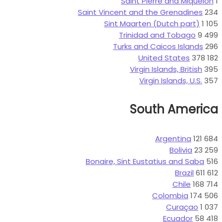
Saint Vin
Si
Bonaire,