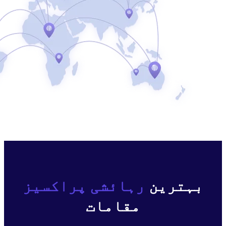
شی پراکسیز
مات