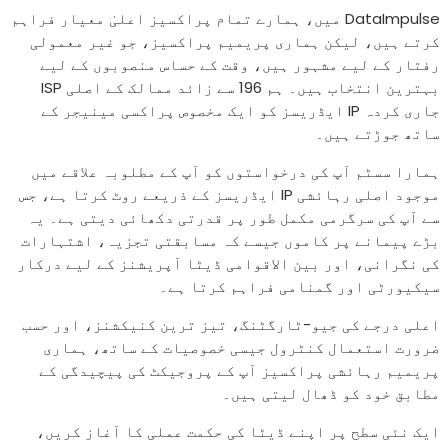
مارے تمام پراکسیز اعلیٰ معیار فراہم
م پراکسیز، جو غیر معمولی
ت کے حساس منصوبوں کے لیے
بہترین انتخاب ہیں۔ ہم 196 سے زائد ممالک کے اصلی ISP
ز کو ایک مخصوص پراکسی مینیجر کے
کو آپ کے مطلوبہ علاقے میں
 رہائشی IP ایڈریسز کے ذریعے روٹ کرتا ہے، جس
 قدرتی دکھائی دیتی ہے۔ یہ
ہ مسابقتی تجزیہ، اشتہارات
ی ڈیٹا آپریشنز کے لیے درکار
کرتا ہے۔
تیز ترین کنیکشنز، اور حسب
خصوصیات کے ساتھ، ہماری
ے پروجیکٹ کی پیچیدگی کے
۔
 حکمت عملی کا آغاز کریں،