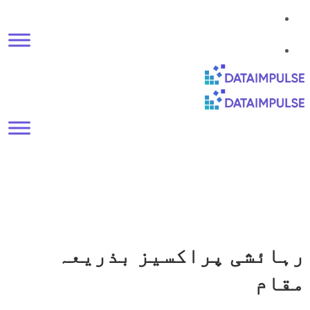
ز بذریعہ