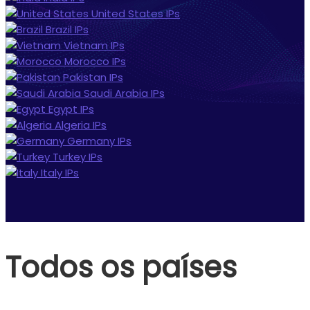
United States
IPs
Brazil
IPs
Vietnam
IPs
Morocco
IPs
Pakistan
IPs
Saudi Arabia
IPs
Egypt
IPs
Algeria
IPs
Germany
IPs
Turkey
IPs
Italy
IPs
Todos os países