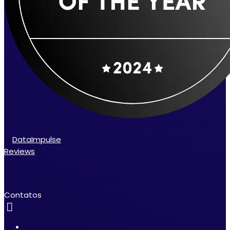
DataImpulse
Reviews
Contatos