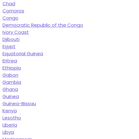
Chad
Comoros
Congo
Democratic Republic of the Congo
Ivory Coast
Djibouti
Egypt
Equatorial Guinea
Eritrea
Ethiopia
Gabon
Gambia
Ghana
Guinea
Guinea-Bissau
Kenya
Lesotho
Liberia
Libya