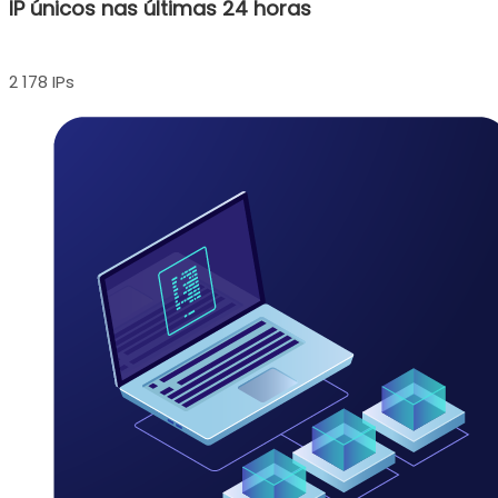
IP únicos nas últimas 24 horas
2 178 IPs