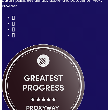
DataImpulse: Residential, Mobile, and Datacenter Proxy
Provider