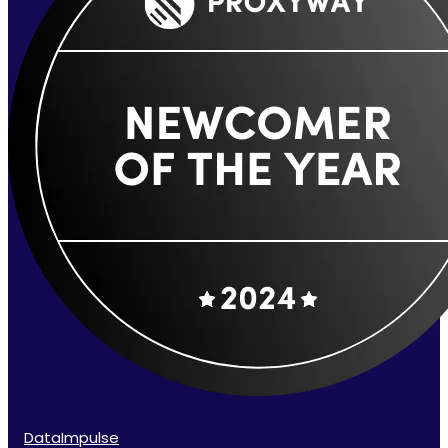
DataImpulse