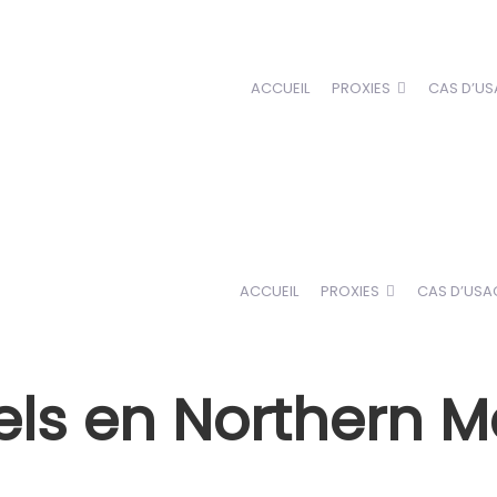
ACCUEIL
PROXIES
CAS D’US
ACCUEIL
PROXIES
CAS D’USA
iels en Northern M